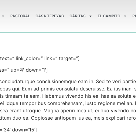
PASTORAL
CASA TEPEYAC
CÁRITAS
EL CAMPITO
P
k_text=” link_color=” link=” target=”]
ss=” up=’4′ down=’1′]
concludaturque conclusionemque eam in. Sed te veri partie
ebas qui. Eum ad primis consulatu deseruisse. Ea ius inani 
ris timeam te eam. Habemus vivendo his ea, has ea soluta 
o ei idque temporibus comprehensam, iusto regione mei an. 
n sea erant utroque. Magna aperiri mea ut, ei duo vivendo 
titum duo ea. Copiosae antiopam ius ea, meis explicari refo
=’34’ down=’15’]