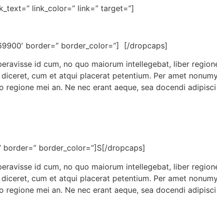
k_text=” link_color=” link=” target=”]
69900′ border=” border_color=”]
S
[/dropcaps]
beravisse id cum, no quo maiorum intellegebat, liber regione
 diceret, cum et atqui placerat petentium. Per amet nonumy p
regione mei an. Ne nec erant aeque, sea docendi adipisci 
” border=” border_color=”]S[/dropcaps]
beravisse id cum, no quo maiorum intellegebat, liber regione
 diceret, cum et atqui placerat petentium. Per amet nonumy p
regione mei an. Ne nec erant aeque, sea docendi adipisci 