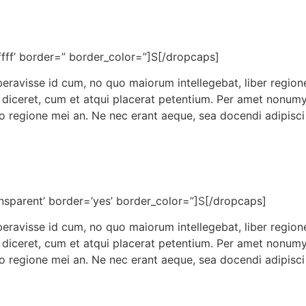
fff’ border=” border_color=”]S[/dropcaps]
beravisse id cum, no quo maiorum intellegebat, liber regione
 diceret, cum et atqui placerat petentium. Per amet nonumy p
regione mei an. Ne nec erant aeque, sea docendi adipisci 
sparent’ border=’yes’ border_color=”]
S
[/dropcaps]
beravisse id cum, no quo maiorum intellegebat, liber regione
 diceret, cum et atqui placerat petentium. Per amet nonumy p
regione mei an. Ne nec erant aeque, sea docendi adipisci 