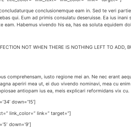
concludaturque conclusionemque eam in. Sed te veri partie
ebas qui. Eum ad primis consulatu deseruisse. Ea ius inani 
e eam. Habemus vivendo his ea, has ea soluta equidem dolo
FECTION NOT WHEN THERE IS NOTHING LEFT TO ADD, B
us comprehensam, iusto regione mei an. Ne nec erant aeque
Magna aperiri mea ut, ei duo vivendo nominavi, mea cu enim
piosae antiopam ius ea, meis explicari reformidans vix cu.
=’34’ down=’15’]
ext=” link_color=” link=” target=”]
=’5′ down=’9′]