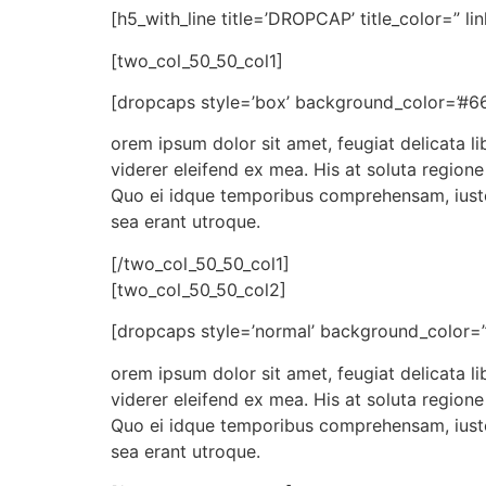
[h5_with_line title=’DROPCAP’ title_color=” lin
[two_col_50_50_col1]
[dropcaps style=’box’ background_color=’#6
orem ipsum dolor sit amet, feugiat delicata li
viderer eleifend ex mea. His at soluta regione
Quo ei idque temporibus comprehensam, iusto 
sea erant utroque.
[/two_col_50_50_col1]
[two_col_50_50_col2]
[dropcaps style=’normal’ background_color=
orem ipsum dolor sit amet, feugiat delicata li
viderer eleifend ex mea. His at soluta regione
Quo ei idque temporibus comprehensam, iusto 
sea erant utroque.