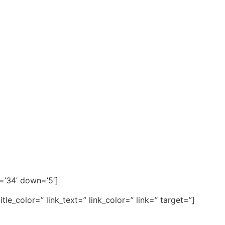
p=’34’ down=’5′]
e_color=” link_text=” link_color=” link=” target=”]