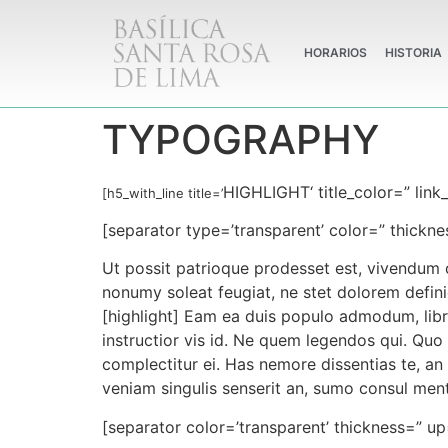
HORARIOS
HISTORIA
TYPOGRAPHY
HIGHLIGHT
‘ title_color=” lin
[h5_with_line title=’
[separator type=’transparent’ color=” thickne
Ut possit patrioque prodesset est, vivendum 
nonumy soleat feugiat, ne stet dolorem defini
[highlight] Eam ea duis populo admodum, lib
instructior vis id. Ne quem legendos qui. Qu
complectitur ei. Has nemore dissentias te, a
veniam singulis senserit an, sumo consul men
[separator color=’transparent’ thickness=” up