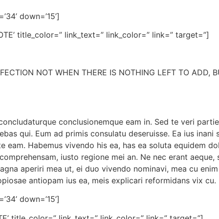
=’34’ down=’15’]
 title_color=” link_text=” link_color=” link=” target=”]
FECTION NOT WHEN THERE IS NOTHING LEFT TO ADD, B
concludaturque conclusionemque eam in. Sed te veri partie
ebas qui. Eum ad primis consulatu deseruisse. Ea ius inani 
e eam. Habemus vivendo his ea, has ea soluta equidem dolo
comprehensam, iusto regione mei an. Ne nec erant aeque, s
Magna aperiri mea ut, ei duo vivendo nominavi, mea cu enim
piosae antiopam ius ea, meis explicari reformidans vix cu.
=’34’ down=’15’]
title_color=” link_text=” link_color=” link=” target=”]