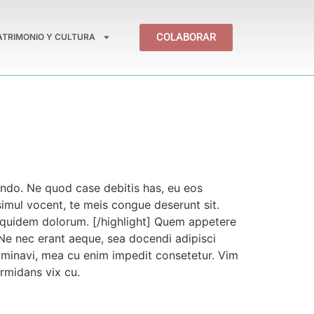
COLABORAR
ATRIMONIO Y CULTURA
ndo. Ne quod case debitis has, eu eos
simul vocent, te meis congue deserunt sit.
equidem dolorum. [/highlight] Quem appetere
Ne nec erant aeque, sea docendi adipisci
nominavi, mea cu enim impedit consetetur. Vim
rmidans vix cu.