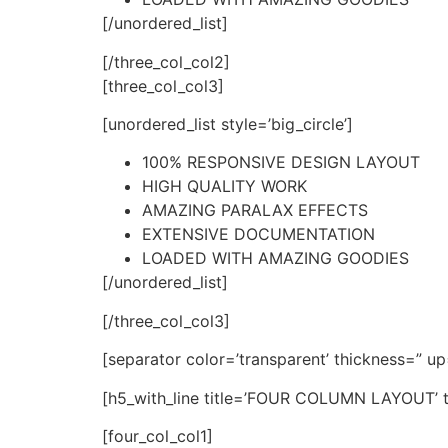
[/unordered_list]
[/three_col_col2]
[three_col_col3]
[unordered_list style=’big_circle’]
100% RESPONSIVE DESIGN LAYOUT
HIGH QUALITY WORK
AMAZING PARALAX EFFECTS
EXTENSIVE DOCUMENTATION
LOADED WITH AMAZING GOODIES
[/unordered_list]
[/three_col_col3]
[separator color=’transparent’ thickness=” u
[h5_with_line title=’FOUR COLUMN LAYOUT’ titl
[four_col_col1]