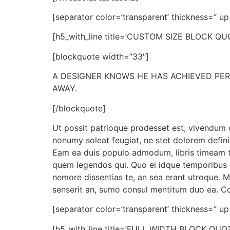
[separator color=’transparent’ thickness=” up
[h5_with_line title=’CUSTOM SIZE BLOCK QUOTE’
[blockquote width=”33″]
A DESIGNER KNOWS HE HAS ACHIEVED PER
AWAY.
[/blockquote]
Ut possit patrioque prodesset est, vivendum 
nonumy soleat feugiat, ne stet dolorem defini
Eam ea duis populo admodum, libris timeam t
quem legendos qui. Quo ei idque temporibus 
nemore dissentias te, an sea erant utroque. 
senserit an, sumo consul mentitum duo ea. Co
[separator color=’transparent’ thickness=” up
[h5_with_line title=’FULL WIDTH BLOCK QUOTE’ 