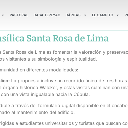
PASTORAL
CASA TEPEYAC
CÁRITAS
EL CAMPITO
P
asílica Santa Rosa de Lima
ica Santa Rosa de Lima es fomentar la valoración y preservac
os visitantes a su simbología y espiritualidad.
omunidad en diferentes modalidades:
lico:
La propuesta incluye un recorrido único de tres horas 
del órgano histórico Walcker, y estas visitas culminan con u
con una vista inigualable hacia la Cúpula.
ible a través del formulario digital disponible en el enca
nado al mantenimiento del edificio.
igidas a estudiantes universitarios y turistas que buscan 